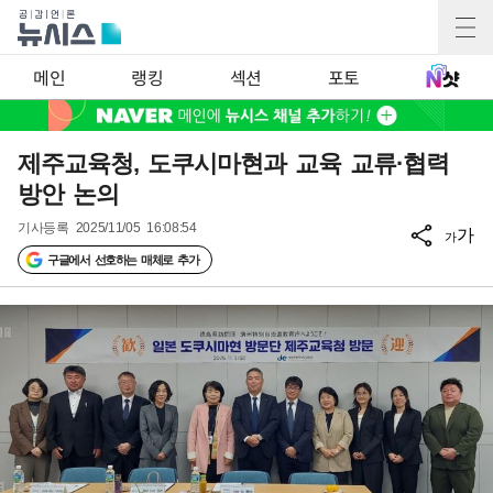
메인
랭킹
섹션
포토
제주교육청, 도쿠시마현과 교육 교류·협력
방안 논의
기사등록
2025/11/05 16:08:54
가
가
구글에서 선호하는 매체로 추가