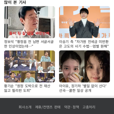
많이 본 기사
정보석 "황정음 전 남편 서글서글
이승기 측 "차가원 전세금 미반환
한 인상이었는데…"
은 고도의 사기 수법…엄벌 원해"
황기순 "원정 도박으로 전 재산
아이유, 장기하 '별일 없이 산다'
잃고 필리핀 도피"
선곡…쿨한 일상 공개
회사소개
제휴/컨텐츠 판매
약관·정책
고충처리