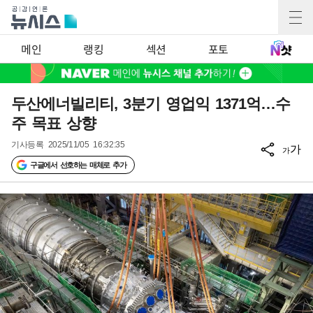
메인
랭킹
섹션
포토
두산에너빌리티, 3분기 영업익 1371억…수
주 목표 상향
기사등록
2025/11/05 16:32:35
가
가
구글에서 선호하는 매체로 추가