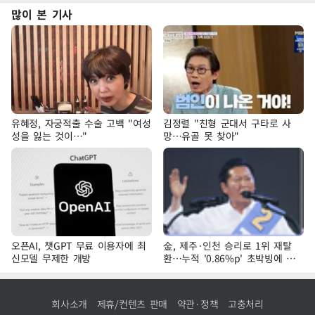
많이 본 기사
유혜정, 자궁적출 수술 고백 "여성
김정렬 "친형 군대서 구타로 사
성을 잃는 것이…"
망…유골 못 찾아"
오픈AI, 챗GPT 무료 이용자에 최
金, 제주·인천 승리로 1위 재탈
신모델 무제한 개방
환…누적 '0.86%p' 초박빙에 호
남 표심 주목
회사소개
제휴/컨텐츠 판매
약관·정책
고충처리