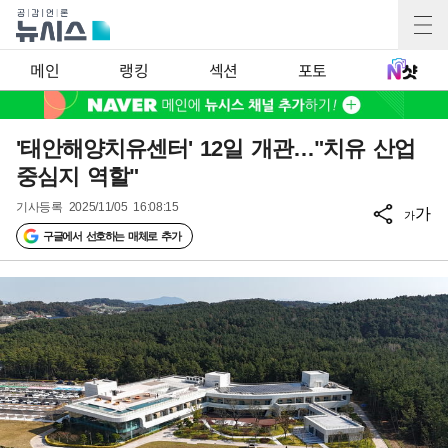
메인
랭킹
섹션
포토
'태안해양치유센터' 12일 개관…"치유 산업
중심지 역할"
기사등록
2025/11/05 16:08:15
가
가
구글에서 선호하는 매체로 추가