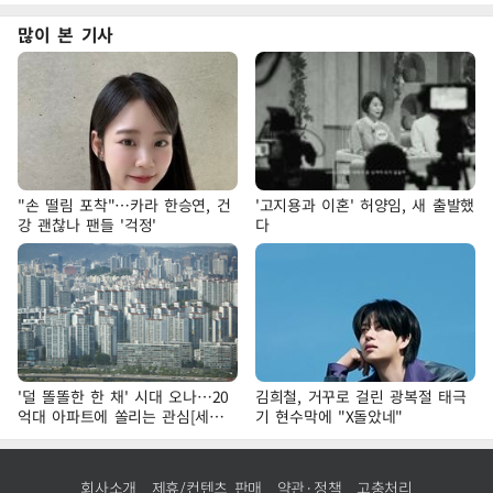
많이 본 기사
"손 떨림 포착"…카라 한승연, 건
'고지용과 이혼' 허양임, 새 출발했
강 괜찮나 팬들 '걱정'
다
'덜 똘똘한 한 채' 시대 오나…20
김희철, 거꾸로 걸린 광복절 태극
억대 아파트에 쏠리는 관심[세제
기 현수막에 "X돌았네"
개편, 그 이후②]
회사소개
제휴/컨텐츠 판매
약관·정책
고충처리