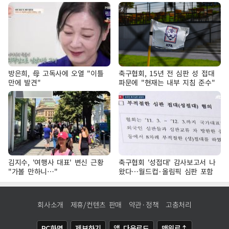
방은희, 母 고독사에 오열 "이틀
축구협회, 15년 전 심판 성 접대
만에 발견"
파문에 "현재는 내부 지침 준수"
김지수, '여행사 대표' 변신 근황
축구협회 '성접대' 감사보고서 나
"가볼 만하니…"
왔다…월드컵·올림픽 심판 포함
회사소개
제휴/컨텐츠 판매
약관·정책
고충처리
PC화면
제보하기
앱 다운로드
맨위로↑