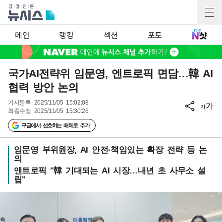
메인
랭킹
섹션
포토
국가AI전략위 임문영, 엔트로픽 면담…韓 AI
협력 방안 논의
기사등록
2025/11/05 15:02:08
가
가
최종수정
2025/11/05 15:30:26
구글에서 선호하는 매체로 추가
임문영 부위원장, AI 안전·책임있는 확장 전략 등 논
의
앤트로픽 "韓 기대되는 AI 시장…내년 초 사무소 설
립"