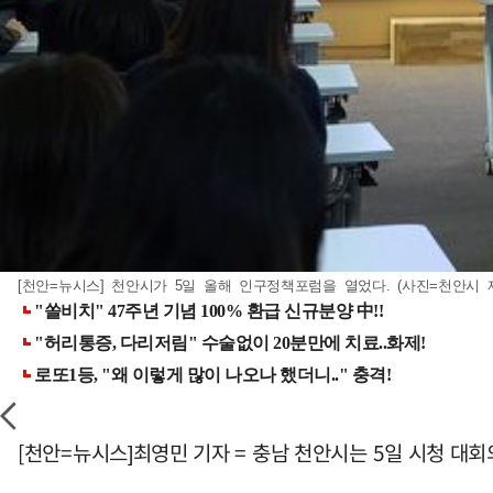
[천안=뉴시스] 천안시가 5일 올해 인구정책포럼을 열었다. (사진=천안시 제공) 
[천안=뉴시스]최영민 기자 = 충남 천안시는 5일 시청 대