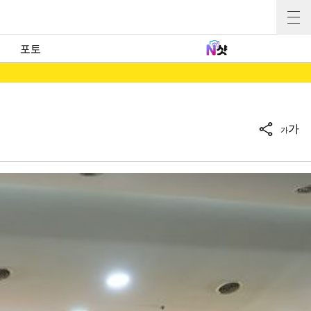
포토
가
가