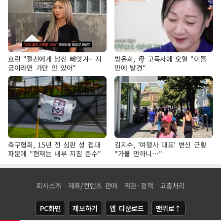
효린 "절친에게 남친 빼앗겨…지
방은희, 母 고독사에 오열 "이틀
금이라면 가만 안 있어"
만에 발견"
축구협회, 15년 전 심판 성 접대
김지수, '여행사 대표' 변신 근황
파문에 "현재는 내부 지침 준수"
"가볼 만하니…"
회사소개
제휴/컨텐츠 판매
약관·정책
고충처리
PC화면
제보하기
앱 다운로드
맨위로↑