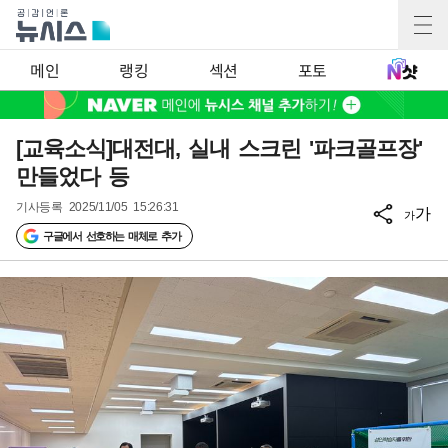
메인
랭킹
섹션
포토
[교육소식]대전대, 실내 스크린 '파크골프장'
만들었다 등
기사등록
2025/11/05 15:26:31
가
가
구글에서 선호하는 매체로 추가