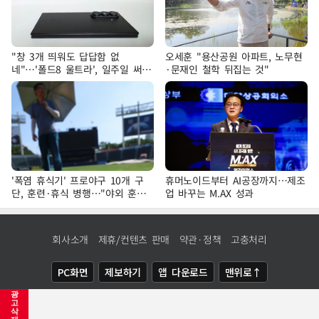
"창 3개 띄워도 답답함 없
오세훈 "용산공원 아파트, 노무현
네"…'폴드8 울트라', 일주일 써보
·문재인 철학 뒤집는 것"
니
'폭염 휴식기' 프로야구 10개 구
휴머노이드부터 AI공장까지…제조
단, 훈련·휴식 병행…"야외 훈련
업 바꾸는 M.AX 성과
해도 안전 최우선"
회사소개
제휴/컨텐츠 판매
약관·정책
고충처리
PC화면
제보하기
앱 다운로드
맨위로↑
광
COPYRIGHTⓒ
NEWSIS
ALL RIGHTS RESERVED.
고
삭