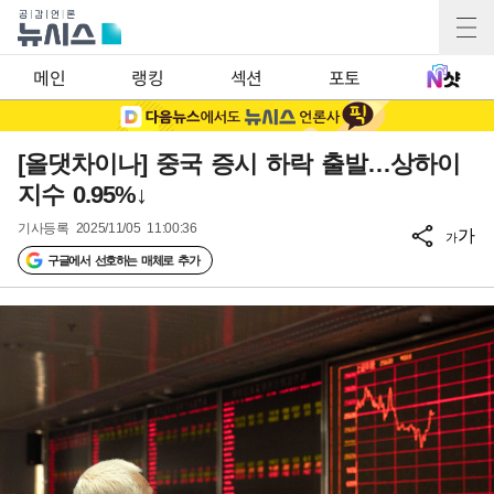
메인
랭킹
섹션
포토
[올댓차이나] 중국 증시 하락 출발…상하이
지수 0.95%↓
기사등록
2025/11/05 11:00:36
가
가
구글에서 선호하는 매체로 추가