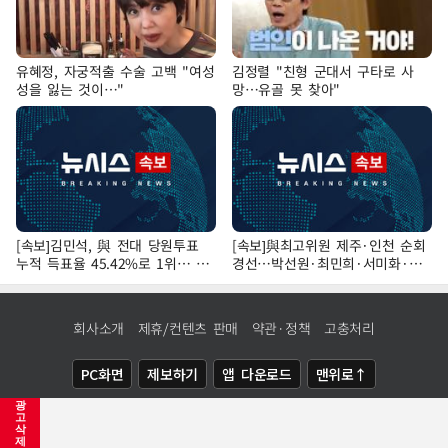
유혜정, 자궁적출 수술 고백 "여성
김정렬 "친형 군대서 구타로 사
성을 잃는 것이…"
망…유골 못 찾아"
[속보]김민석, 與 전대 당원투표
[속보]與최고위원 제주·인천 순회
누적 득표율 45.42%로 1위… 정
경선…박선원·최민희·서미화·한
청래 44.56%
민수·김용 순
회사소개
제휴/컨텐츠 판매
약관·정책
고충처리
PC화면
제보하기
앱 다운로드
맨위로↑
광
COPYRIGHTⓒ
NEWSIS
ALL RIGHTS RESERVED.
고
삭
제