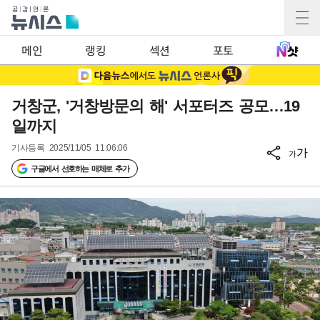
메인
랭킹
섹션
포토
거창군, '거창방문의 해' 서포터즈 공모…19
일까지
기사등록
2025/11/05 11:06:06
가
가
구글에서 선호하는 매체로 추가