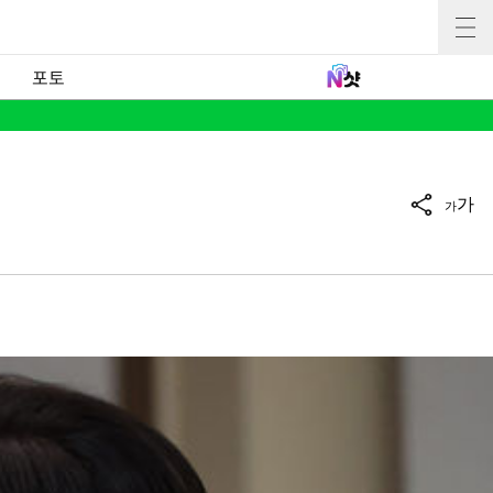
포토
가
가