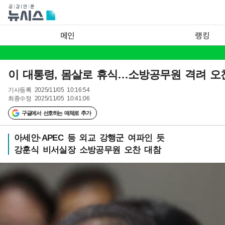
메인
랭킹
이 대통령, 몸살로 휴식…소방공무원 격려 오
기사등록
2025/11/05 10:16:54
최종수정
2025/11/05 10:41:06
구글에서 선호하는 매체로 추가
아세안·APEC 등 외교 강행군 여파인 듯
강훈식 비서실장 소방공무원 오찬 대참