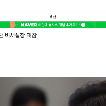
섹션
찬 비서실장 대참