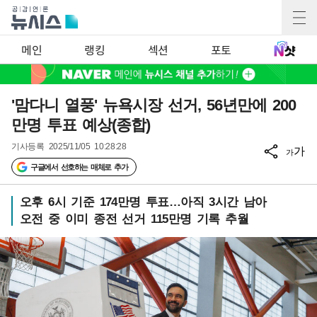
메인
랭킹
섹션
포토
'맘다니 열풍' 뉴욕시장 선거, 56년만에 200
만명 투표 예상(종합)
기사등록
2025/11/05 10:28:28
가
가
구글에서 선호하는 매체로 추가
오후 6시 기준 174만명 투표…아직 3시간 남아
오전 중 이미 종전 선거 115만명 기록 추월