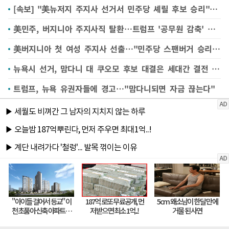
[속보] "美뉴저지 주지사 선거서 민주당 셰릴 후보 승리" CNN
美민주, 버지니아 주지사직 탈환…트럼프 '공무원 감축' 반감?(종합)
美버지니아 첫 여성 주지사 선출…"민주당 스팬버거 승리" AP
뉴욕시 선거, 맘다니 대 쿠오모 후보 대결은 세대간 결전 --AP 투표분석
트럼프, 뉴욕 유권자들에 경고…"맘다니되면 자금 끊는다"