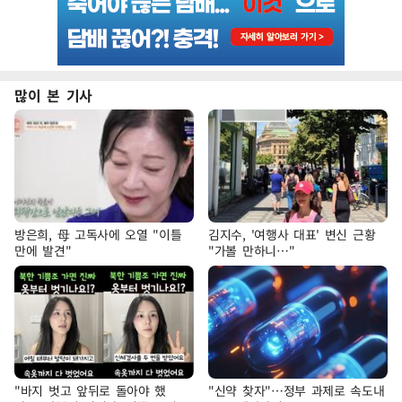
많이 본 기사
방은희, 母 고독사에 오열 "이틀
김지수, '여행사 대표' 변신 근황
만에 발견"
"가볼 만하니…"
"바지 벗고 앞뒤로 돌아야 했
"신약 찾자"…정부 과제로 속도내