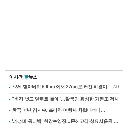
이시간
핫
뉴스
"바지 벗고 앞뒤로 돌아"…탈북민 회상한 기쁨조 검사
한국 떠난 김지수, 프라하 여행사 차렸다더니…
'가성비 워터밤' 한강수영장…문신고객·성묘사음원 민원