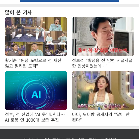
많이 본 기사
황기순 "원정 도박으로 전 재산
정보석 "황정음 전 남편 서글서글
잃고 필리핀 도피"
한 인상이었는데…"
정부, 전 산업에 'AI 옷' 입힌다…
바다, 워터밤 공개저격 "말이 안
AI 로봇 연 1000대 보급 추진
된다"