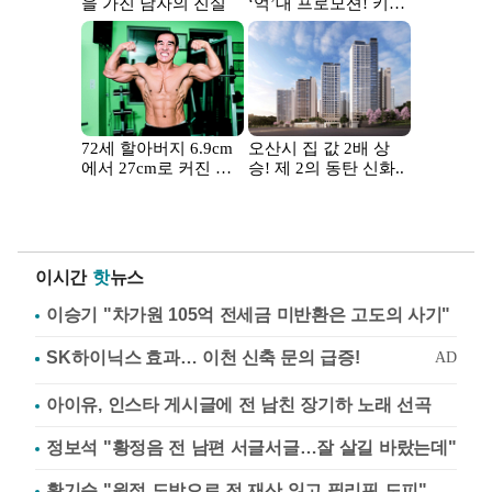
이시간
핫
뉴스
이승기 "차가원 105억 전세금 미반환은 고도의 사기"
아이유, 인스타 게시글에 전 남친 장기하 노래 선곡
정보석 "황정음 전 남편 서글서글…잘 살길 바랐는데"
황기순 "원정 도박으로 전 재산 잃고 필리핀 도피"