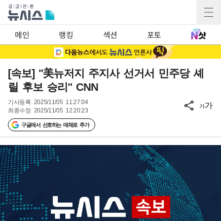
메인
랭킹
섹션
포토
[속보] "美뉴저지 주지사 선거서 민주당 셰
릴 후보 승리" CNN
기사등록
2025/11/05 11:27:04
가
가
최종수정
2025/11/05 12:20:23
구글에서 선호하는 매체로 추가