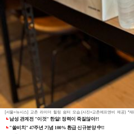
[서울=뉴시스] 교촌 라이더 힐링 쉼터 모습.(사진=교촌에프앤비 제공) *재