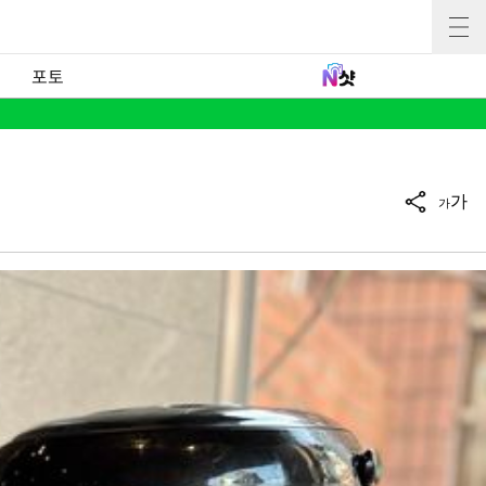
포토
가
가