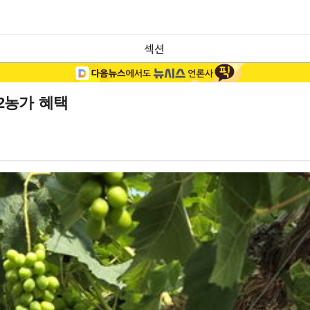
섹션
2농가 혜택