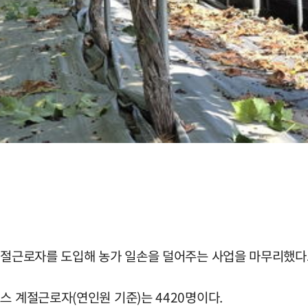
 계절근로자를 도입해 농가 일손을 덜어주는 사업을 마무리했다고
스 계절근로자(연인원 기준)는 4420명이다.