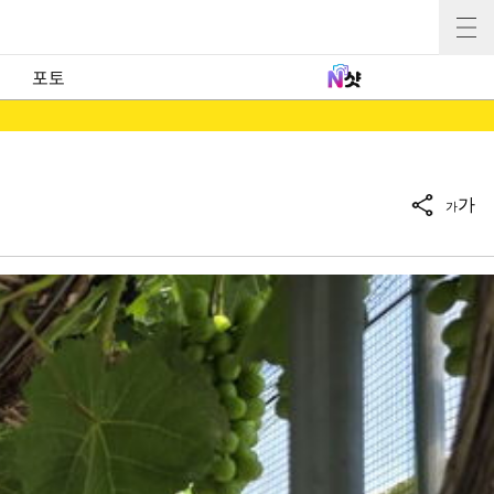
포토
가
가