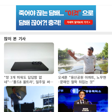
많이 본 기사
"창 3개 띄워도 답답함 없
오세훈 "용산공원 아파트, 노무현
네"…'폴드8 울트라', 일주일 써보
·문재인 철학 뒤집는 것"
니