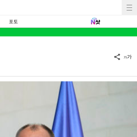
포토
가
가