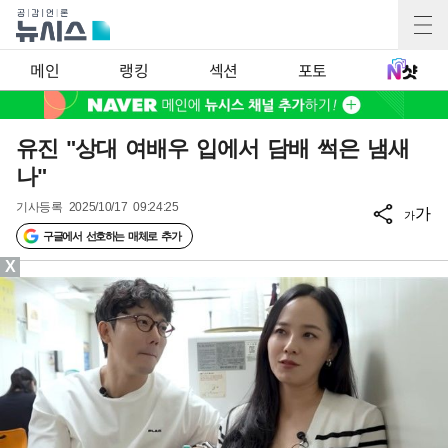
메인
랭킹
섹션
포토
유진 "상대 여배우 입에서 담배 썩은 냄새
나"
기사등록
2025/10/17 09:24:25
가
가
구글에서 선호하는 매체로 추가
X