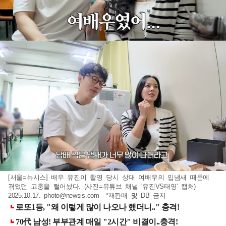
[서울=뉴시스] 배우 유진이 촬영 당시 상대 여배우의 입냄새 때문에
겪었던 고충을 털어놨다. (사진=유튜브 채널 '유진VS태영' 캡처)
2025.10.17.
photo@newsis.com
*재판매 및 DB 금지