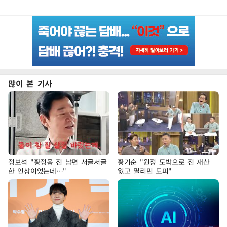
많이 본 기사
정보석 "황정음 전 남편 서글서글
황기순 "원정 도박으로 전 재산
한 인상이었는데…"
잃고 필리핀 도피"