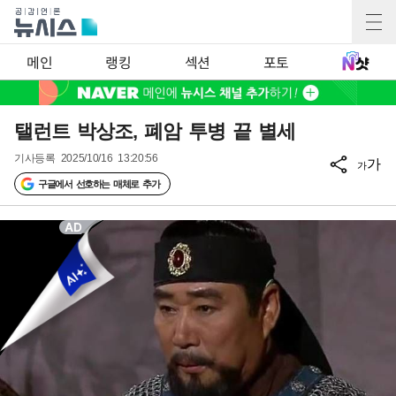
메인
랭킹
섹션
포토
탤런트 박상조, 폐암 투병 끝 별세
기사등록
2025/10/16 13:20:56
가
가
구글에서 선호하는 매체로 추가