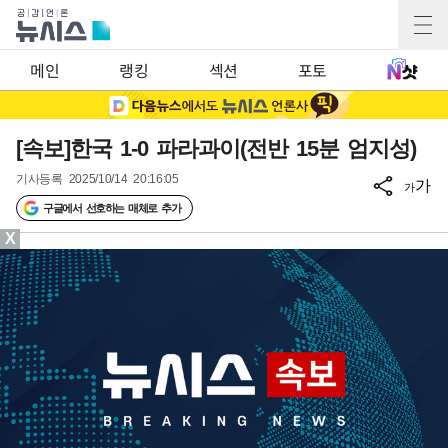
메인
랭킹
섹션
포토
[속보]한국 1-0 파라과이(전반 15분 엄지성)
기사등록
2025/10/14 20:16:05
가
가
구글에서 선호하는 매체로 추가
X