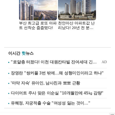
이시간
핫
뉴스
장영란 "쌍커풀 3번 밖에…왜 성형미인이라고 하냐"
'마약 자숙' 유아인, 남사친과 뽀뽀 근황
다이어트 주사 맞은 이순실 "10개월만에 45㎏ 감량"
유혜정, 자궁적출 수술 "여성성 잃는 것이…"