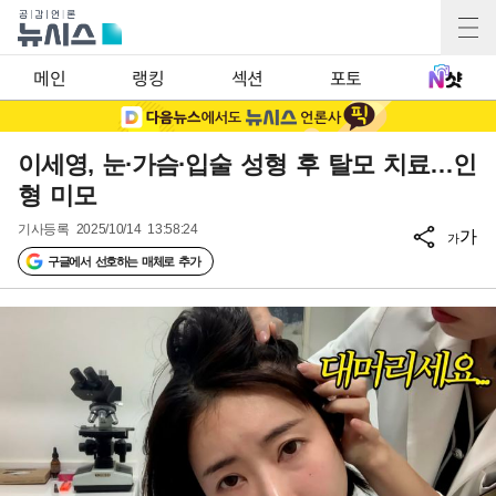
메인
랭킹
섹션
포토
이세영, 눈·가슴·입술 성형 후 탈모 치료…인
형 미모
기사등록
2025/10/14 13:58:24
가
가
구글에서 선호하는 매체로 추가