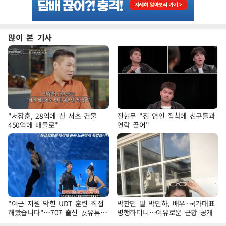
많이 본 기사
"서장훈, 28억에 산 서초 건물
전현무 "전 연인 집착에 친구들과
450억에 매물로"
연락 끊어"
"여군 지원 막힌 UDT 훈련 직접
박찬민 딸 박민하, 배우·국가대표
해봤습니다"…707 출신 女유튜버
병행하더니…여유로운 근황 공개
'완벽 소화'