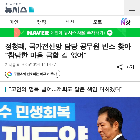
메인
랭킹
섹션
포토
정청래, 국가전산망 담당 공무원 빈소 찾아
"참담한 마음 금할 길 없어"
기사등록
2025/10/04 11:14:27
가
가
구글에서 선호하는 매체로 추가
"고인의 명복 빌어…저희도 맡은 책임 다하겠다"