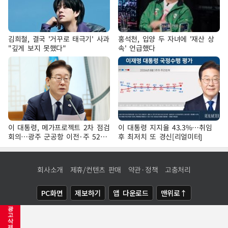
김희철, 결국 '거꾸로 태극기' 사과
홍석천, 입양 두 자녀에 '재산 상
"깊게 보지 못했다"
속' 언급했다
이 대통령, 메가프로젝트 2차 점검
이 대통령 지지율 43.3%…취임
회의…광주 군공항 이전·주 52시
후 최저치 또 경신[리얼미터]
간 예외 등 논의
회사소개
제휴/컨텐츠 판매
약관·정책
고충처리
PC화면
제보하기
앱 다운로드
맨위로↑
광
COPYRIGHTⓒ
NEWSIS
ALL RIGHTS RESERVED.
고
삭
제