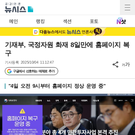
메인
랭킹
섹션
포토
기재부, 국정자원 화재 8일만에 홈페이지 복
구
기사등록
2025/10/04 11:12:47
가
가
구글에서 선호하는 매체로 추가
"4일 오전 9시부터 홈페이지 정상 운영 중"