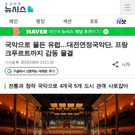
메인
랭킹
섹션
포토
국악으로 물든 유럽…대전연정국악단, 프랑
크푸르트까지 감동 물결
기사등록
2025/10/04 13:11:30
가
가
구글에서 선호하는 매체로 추가
전통과 창작 국악으로 4개국 5개 도시 관객 사로잡아