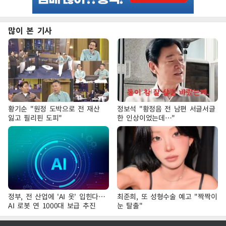
많이 본 기사
황기순 "원정 도박으로 전 재산
정보석 "황정음 전 남편 서글서글
잃고 필리핀 도피"
한 인상이었는데…"
정부, 전 산업에 'AI 옷' 입힌다…
최준희, 또 성형수술 예고 "짝짝이
AI 로봇 연 1000대 보급 추진
눈 탈출"