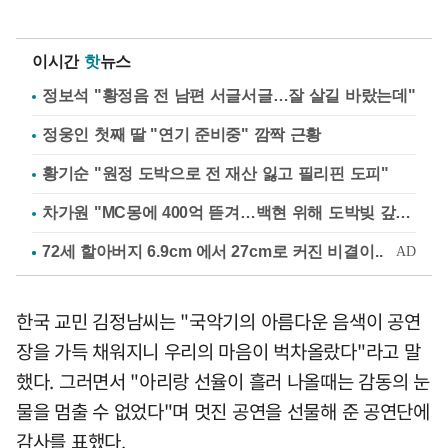
이시간
핫
뉴스
정보석 "황정음 전 남편 서글서글…잘 살길 바랐는데"
정웅인 첫째 딸 "연기 준비중" 깜짝 근황
황기순 "원정 도박으로 전 재산 잃고 필리핀 도피"
차가원 "MC몽에 400억 뜯겨…백현 위해 도박빚 갚아줘"
한국 교민 김정남씨는 "국악기의 아름다운 음색이 공연
장을 가득 채워지니 우리의 마음이 벅차올랐다"라고 말
했다. 그러면서 "아리랑 선율이 흘러 나올때는 감동의 눈
물을 멈출 수 없었다"며 멋진 공연을 선물해 준 공연단에
감사를 표했다.