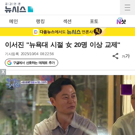
메인
랭킹
섹션
포토
이서진 "뉴욕대 시절 女 20명 이상 교제"
기사등록
2025/10/04 08:22:56
가
가
구글에서 선호하는 매체로 추가
X