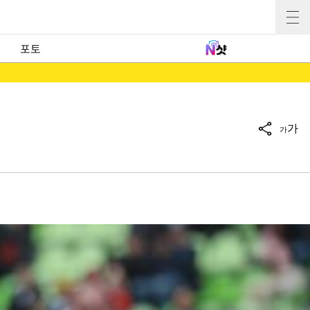
포토
가
가