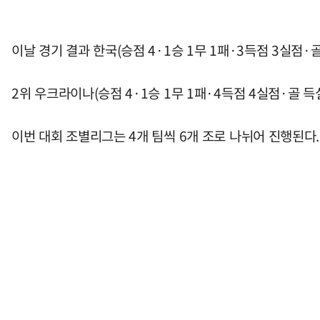
이날 경기 결과 한국(승점 4·1승 1무 1패·3득점 3실점·
2위 우크라이나(승점 4·1승 1무 1패·4득점 4실점·골 득
이번 대회 조별리그는 4개 팀씩 6개 조로 나뉘어 진행된다.