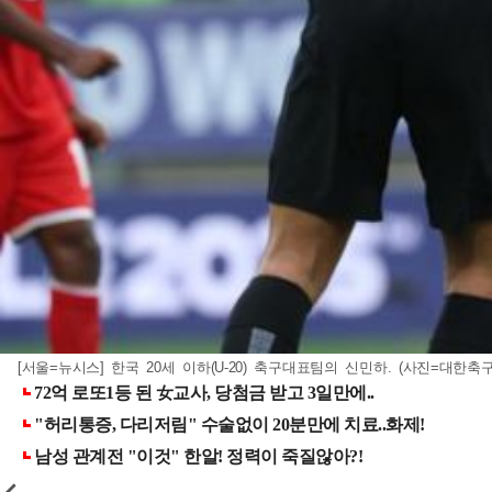
[서울=뉴시스] 한국 20세 이하(U-20) 축구대표팀의 신민하. (사진=대한축