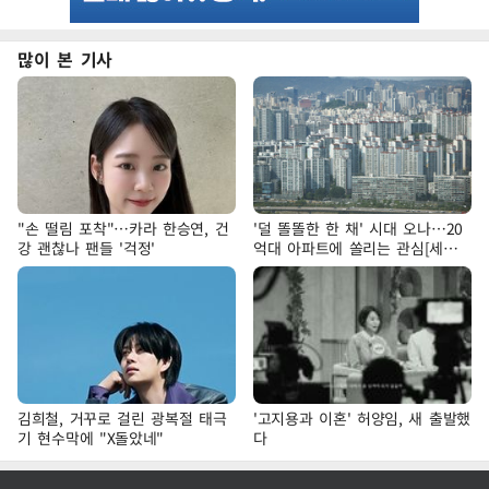
많이 본 기사
"손 떨림 포착"…카라 한승연, 건
'덜 똘똘한 한 채' 시대 오나…20
강 괜찮나 팬들 '걱정'
억대 아파트에 쏠리는 관심[세제
개편, 그 이후②]
김희철, 거꾸로 걸린 광복절 태극
'고지용과 이혼' 허양임, 새 출발했
기 현수막에 "X돌았네"
다