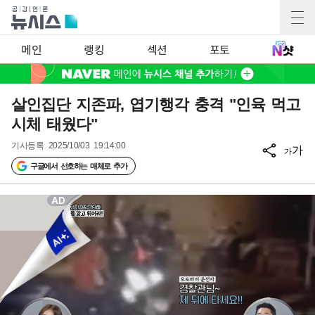
메인
랭킹
섹션
포토
살인집단 지존파, 엽기행각 충격 "인육 먹고
시체 태웠다"
기사등록
2025/10/03 19:14:00
가
가
구글에서 선호하는 매체로 추가