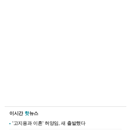
이시간
핫
뉴스
'고지용과 이혼' 허양임, 새 출발했다