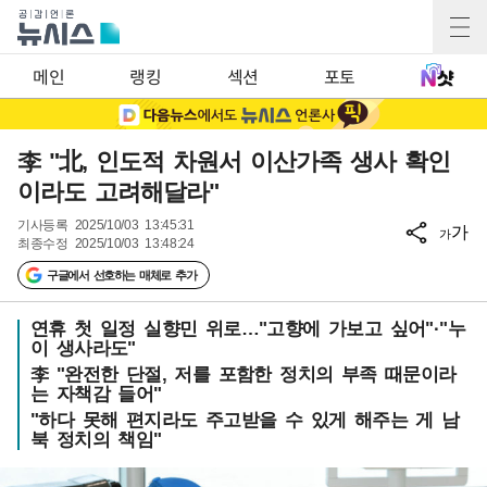
메인
랭킹
섹션
포토
李 "北, 인도적 차원서 이산가족 생사 확인
이라도 고려해달라"
기사등록
2025/10/03 13:45:31
가
가
최종수정
2025/10/03 13:48:24
구글에서 선호하는 매체로 추가
연휴 첫 일정 실향민 위로…"고향에 가보고 싶어"·"누
이 생사라도"
李 "완전한 단절, 저를 포함한 정치의 부족 때문이라
는 자책감 들어"
"하다 못해 편지라도 주고받을 수 있게 해주는 게 남
북 정치의 책임"