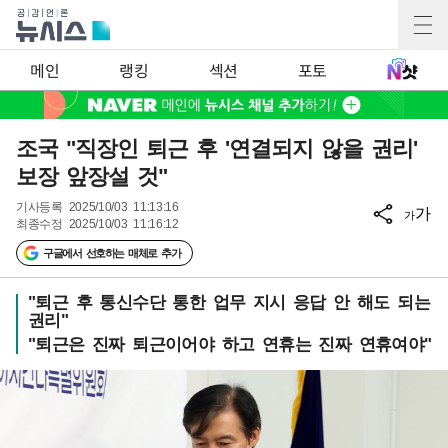
메인
랭킹
섹션
포토
조국 "직장인 퇴근 후 '연결되지 않을 권리'
보장 앞장설 것"
기사등록
2025/10/03 11:13:16
가
가
최종수정
2025/10/03 11:16:12
구글에서 선호하는 매체로 추가
"퇴근 후 통신수단 통한 업무 지시 응답 안 해도 되는
권리"
"퇴근은 진짜 퇴근이어야 하고 연휴는 진짜 연휴여야"