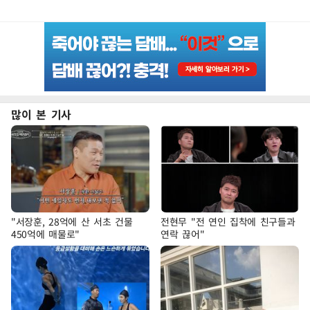
많이 본 기사
"서장훈, 28억에 산 서초 건물
전현무 "전 연인 집착에 친구들과
450억에 매물로"
연락 끊어"