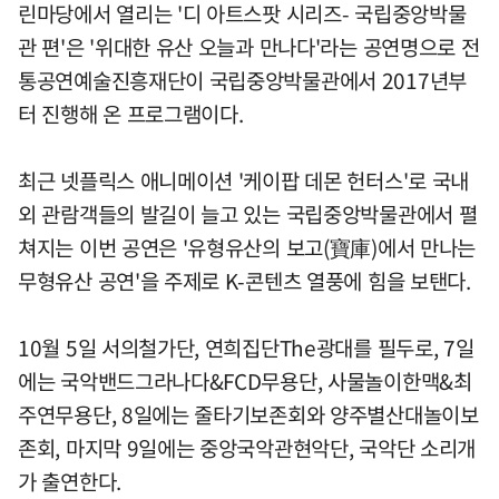
린마당에서 열리는 '디 아트스팟 시리즈- 국립중앙박물
관 편'은 '위대한 유산 오늘과 만나다'라는 공연명으로 전
통공연예술진흥재단이 국립중앙박물관에서 2017년부
터 진행해 온 프로그램이다.
최근 넷플릭스 애니메이션 '케이팝 데몬 헌터스'로 국내
외 관람객들의 발길이 늘고 있는 국립중앙박물관에서 펼
쳐지는 이번 공연은 '유형유산의 보고(寶庫)에서 만나는
무형유산 공연'을 주제로 K-콘텐츠 열풍에 힘을 보탠다.
10월 5일 서의철가단, 연희집단The광대를 필두로, 7일
에는 국악밴드그라나다&FCD무용단, 사물놀이한맥&최
주연무용단, 8일에는 줄타기보존회와 양주별산대놀이보
존회, 마지막 9일에는 중앙국악관현악단, 국악단 소리개
가 출연한다.