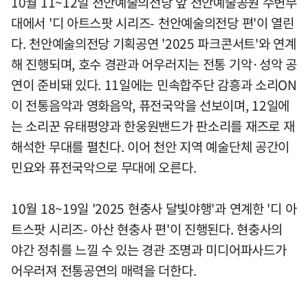
10월 11~12일 천안예술의전당 앞 천안예술공원 수변무
대에서 '디 아트스팟 시리즈- 천안예술의전당 편'이 열린
다. 천안예술의전당 기획공연 '2025 파크콘서트'와 연계
해 진행되며, 호수 경관과 어우러지는 전통 기악·성악 공
연이 준비돼 있다. 11일에는 민속합주단 감흥과 소리ON
이 전통음악과 영화음악, 퓨전국악을 선보이며, 12일에
는 소리꾼 유태평양과 한웅원밴드가 판소리를 재즈로 재
해석한 무대를 펼친다. 이어 천안 지역 예술단체 공간이
민요와 퓨전국악으로 무대에 오른다.
10월 18~19일 '2025 현충사 달빛야행'과 연계한 '디 아
트스팟 시리즈- 아산 현충사 편'이 진행된다. 현충사의
야간 정취를 느낄 수 있는 경관 조명과 미디어파사드가
어우러져 전통공연의 매력을 더한다.