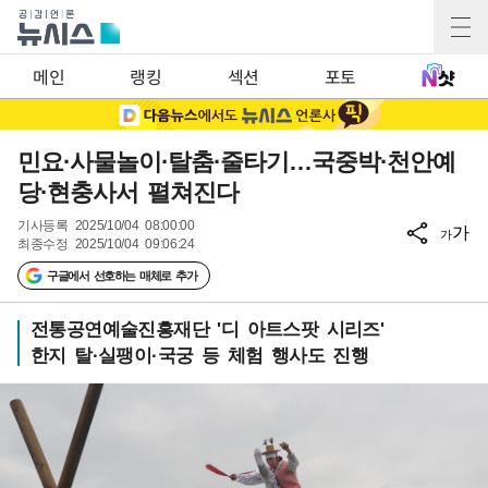
메인
랭킹
섹션
포토
민요·사물놀이·탈춤·줄타기…국중박·천안예
당·현충사서 펼쳐진다
기사등록
2025/10/04 08:00:00
가
가
최종수정
2025/10/04 09:06:24
구글에서 선호하는 매체로 추가
전통공연예술진흥재단 '디 아트스팟 시리즈'
한지 탈·실팽이·국궁 등 체험 행사도 진행