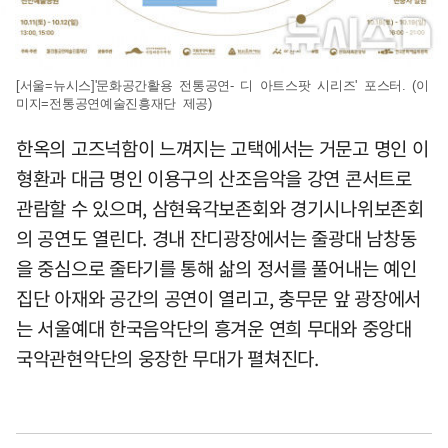
[서울=뉴시스]'문화공간활용 전통공연- 디 아트스팟 시리즈' 포스터. (이
미지=전통공연예술진흥재단 제공)
한옥의 고즈넉함이 느껴지는 고택에서는 거문고 명인 이
형환과 대금 명인 이용구의 산조음악을 강연 콘서트로
관람할 수 있으며, 삼현육각보존회와 경기시나위보존회
의 공연도 열린다. 경내 잔디광장에서는 줄광대 남창동
을 중심으로 줄타기를 통해 삶의 정서를 풀어내는 예인
집단 아재와 공간의 공연이 열리고, 충무문 앞 광장에서
는 서울예대 한국음악단의 흥겨운 연희 무대와 중앙대
국악관현악단의 웅장한 무대가 펼쳐진다.