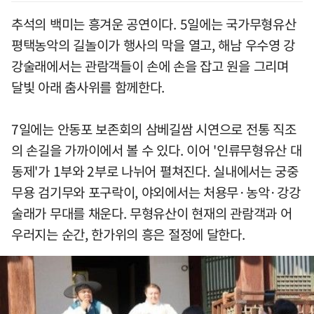
추석의 백미는 흥겨운 공연이다. 5일에는 국가무형유산
평택농악의 길놀이가 행사의 막을 열고, 해남 우수영 강
강술래에서는 관람객들이 손에 손을 잡고 원을 그리며
달빛 아래 춤사위를 함께한다.
7일에는 안동포 보존회의 삼베길쌈 시연으로 전통 직조
의 손길을 가까이에서 볼 수 있다. 이어 '인류무형유산 대
동제'가 1부와 2부로 나뉘어 펼쳐진다. 실내에서는 궁중
무용 검기무와 포구락이, 야외에서는 처용무·농악·강강
술래가 무대를 채운다. 무형유산이 현재의 관람객과 어
우러지는 순간, 한가위의 흥은 절정에 달한다.