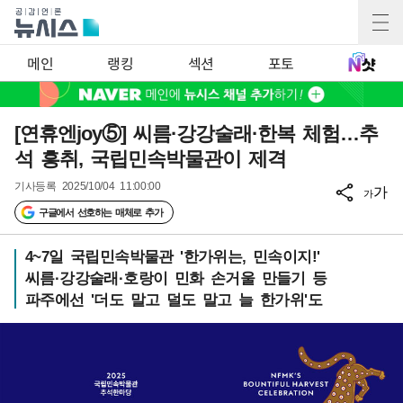
메인
랭킹
섹션
포토
[연휴엔joy⑤] 씨름·강강술래·한복 체험…추
석 흥취, 국립민속박물관이 제격
기사등록
2025/10/04 11:00:00
가
가
구글에서 선호하는 매체로 추가
4~7일 국립민속박물관 '한가위는, 민속이지!'
씨름·강강술래·호랑이 민화 손거울 만들기 등
파주에선 '더도 말고 덜도 말고 늘 한가위'도