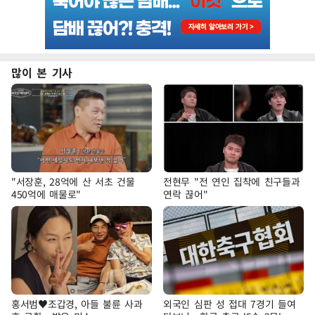
많이 본 기사
"서장훈, 28억에 산 서초 건물
전현무 "전 연인 집착에 친구들과
450억에 매물로"
연락 끊어"
홍서범♥조갑경, 아들 불륜 사과
외국인 심판 성 접대 7경기 들여