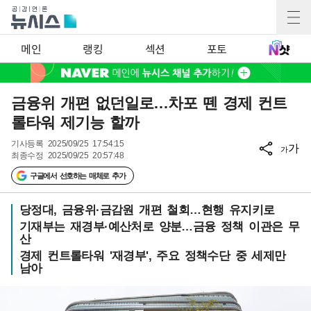
메인
랭킹
섹션
포토
금융위 개편 없던일로…차포 뗀 경제 컨트
롤타워 제기능 할까
기사등록
2025/09/25 17:54:15
가
가
최종수정
2025/09/25 20:57:48
구글에서 선호하는 매체로 추가
당정대, 금융위·금감원 개편 철회…현행 유지키로
기재부는 재경부·예산처로 양분…금융 정책 이관은 무
산
경제 컨트롤타워 '재경부', 주요 정책수단 중 세제만
남아