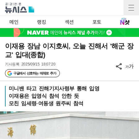
메인
랭킹
섹션
포토
이재용 장남 이지호씨, 오늘 진해서 '해군 장
교' 입대(종합)
기사등록
2025/09/15 18:07:20
가
가
구글에서 선호하는 매체로 추가
미니밴 타고 진해기지사령부 통해 입영
이재용은 입영식 참석 안한 듯
모친 임세령·여동생 원주씨 참석