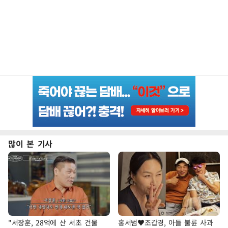
많이 본 기사
"서장훈, 28억에 산 서초 건물
홍서범♥조갑경, 아들 불륜 사과