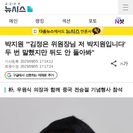
메인
랭킹
섹션
포토
박지원 "'김정은 위원장님 저 박지원입니다'
두 번 말했지만 뒤도 안 돌아봐"
기사등록
2025/09/05 17:14:12
가
가
최종수정
2025/09/05 17:17:24
구글에서 선호하는 매체로 추가
朴, 우원식 의장과 함께 중국 전승절 기념행사 참석