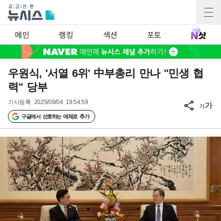
메인
랭킹
섹션
포토
우원식, '서열 6위' 中부총리 만나 "민생 협
력" 당부
기사등록
2025/09/04 19:54:59
가
가
구글에서 선호하는 매체로 추가