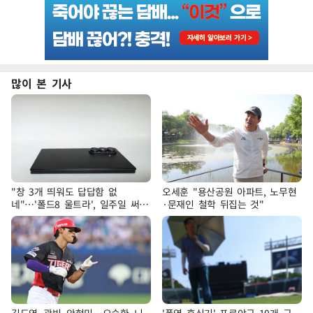
많이 본 기사
"창 3개 띄워도 답답함 없
오세훈 "용산공원 아파트, 노무현
네"…'폴드8 울트라', 일주일 써보
·문재인 철학 뒤집는 것"
니
김도영·곽빈·안현민…오승환·니
'폭염 휴식기' 프로야구 10개 구