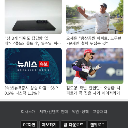
"창 3개 띄워도 답답함 없
오세훈 "용산공원 아파트, 노무현
네"…'폴드8 울트라', 일주일 써보
·문재인 철학 뒤집는 것"
니
[속보]뉴욕증시 상승 마감…S&P
김도영·곽빈·안현민…오승환·니
0.6% 나스닥 1.3%↑
퍼트가 콕 집은 차기 메이저리거
회사소개
제휴/컨텐츠 판매
약관·정책
고충처리
PC화면
제보하기
앱 다운로드
맨위로↑