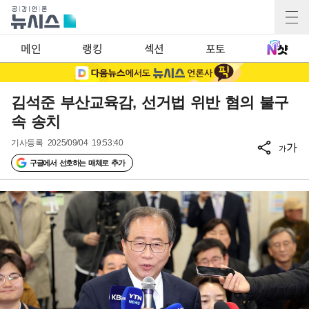
메인
랭킹
섹션
포토
김석준 부산교육감, 선거법 위반 혐의 불구
속 송치
기사등록
2025/09/04 19:53:40
가
가
구글에서 선호하는 매체로 추가