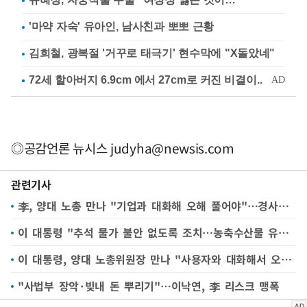
'마약 자숙' 유아인, 남사친과 뽀뽀 근황
김희철, 광복절 '거꾸로 태극기' 현수막에 "X돌았네"
◎공감언론 뉴시스
judyha@newsis.com
관련기사
李, 양대 노총 만나 "기업과 대화해 오해 풀어야"…경사노위 제안도
이 대통령 "추석 물가 불안 없도록 조치…농축수산물 유통구조 개혁해야"
이 대통령, 양대 노총위원장 만나 "사용자와 대화해서 오해 풀어야"
"사법부 장악·빚내 돈 뿌리기"…이낙연, 李 리스크 맹폭