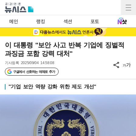
메인
랭킹
섹션
포토
이 대통령 "보안 사고 반복 기업에 징벌적
과징금 포함 강력 대처"
기사등록
2025/09/04 14:58:08
가
가
구글에서 선호하는 매체로 추가
"기업 보안 역량 강화 위한 제도 개선"