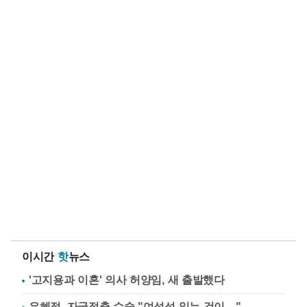
이시간
핫
뉴스
'고지용과 이혼' 의사 허양임, 새 출발했다
유혜정, 자궁적출 수술 "여성성 잃는 것이…"