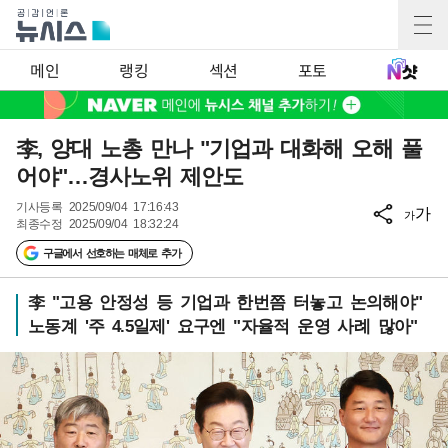
메인
랭킹
섹션
포토
李, 양대 노총 만나 "기업과 대화해 오해 풀
어야"…경사노위 제안도
기사등록
2025/09/04 17:16:43
가
가
최종수정
2025/09/04 18:32:24
구글에서 선호하는 매체로 추가
李 "고용 안정성 등 기업과 한번쯤 터놓고 논의해야"
노동계 '주 4.5일제' 요구엔 "자율적 운영 사례 많아"