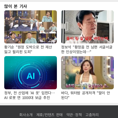
많이 본 기사
황기순 "원정 도박으로 전 재산
정보석 "황정음 전 남편 서글서글
잃고 필리핀 도피"
한 인상이었는데…"
정부, 전 산업에 'AI 옷' 입힌다…
바다, 워터밤 공개저격 "말이 안
AI 로봇 연 1000대 보급 추진
된다"
회사소개
제휴/컨텐츠 판매
약관·정책
고충처리