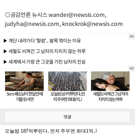
◎공감언론 뉴시스
wander@newsis.com
,
judyha@newsis.com
,
knockrok@newsis.com
댓글