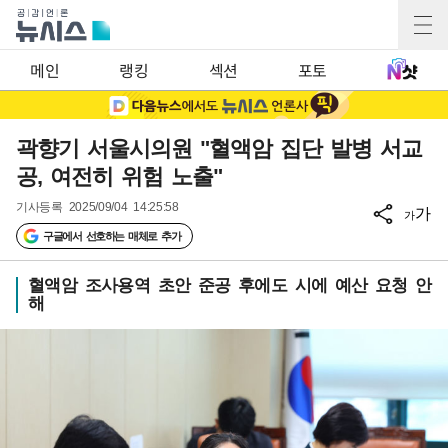
메인
랭킹
섹션
포토
곽향기 서울시의원 "혈액암 집단 발병 서교
공, 여전히 위험 노출"
기사등록
2025/09/04 14:25:58
가
가
구글에서 선호하는 매체로 추가
혈액암 조사용역 초안 준공 후에도 시에 예산 요청 안
해