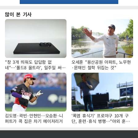
많이 본 기사
"창 3개 띄워도 답답함 없
오세훈 "용산공원 아파트, 노무현
네"…'폴드8 울트라', 일주일 써보
·문재인 철학 뒤집는 것"
니
김도영·곽빈·안현민…오승환·니
'폭염 휴식기' 프로야구 10개 구
퍼트가 콕 집은 차기 메이저리거
단, 훈련·휴식 병행…"야외 훈련
해도 안전 최우선"