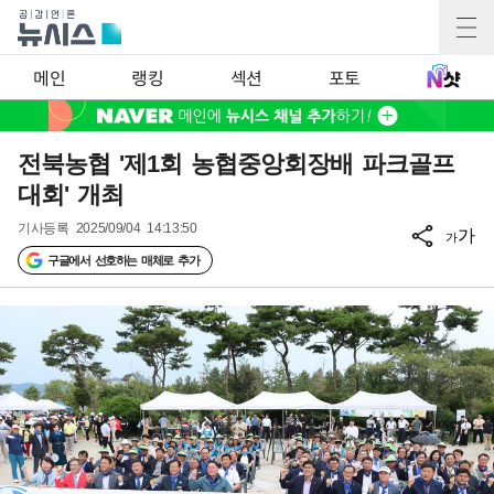
메인
랭킹
섹션
포토
전북농협 '제1회 농협중앙회장배 파크골프
대회' 개최
기사등록
2025/09/04 14:13:50
가
가
구글에서 선호하는 매체로 추가