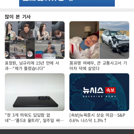
많이 본 기사
표창원, 남규리에 15년 만에 사
英유명 여배우, 큰 교통사고서 기
과…"제가 틀렸습니다"
아차 덕에 살았다
"창 3개 띄워도 답답함 없
[속보]뉴욕증시 상승 마감…S&P
네"…'폴드8 울트라', 일주일 써보
0.6% 나스닥 1.3%↑
니