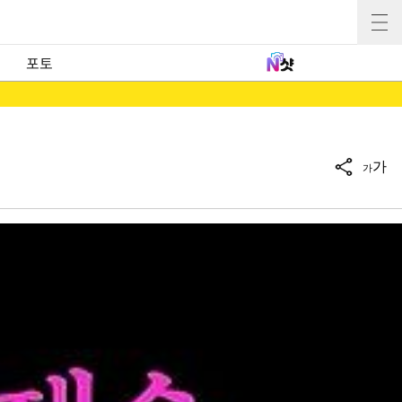
포토
가
가