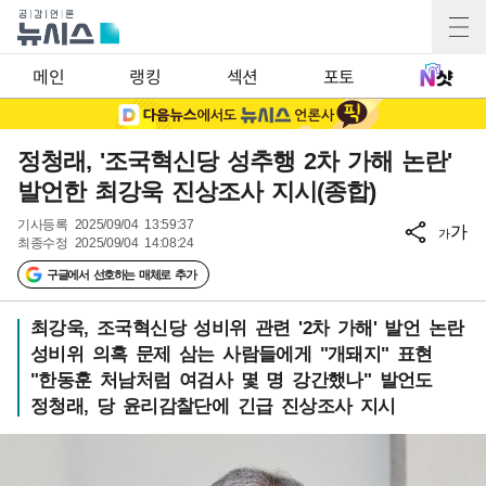
메인
랭킹
섹션
포토
정청래, '조국혁신당 성추행 2차 가해 논란'
발언한 최강욱 진상조사 지시(종합)
기사등록
2025/09/04 13:59:37
가
가
최종수정
2025/09/04 14:08:24
구글에서 선호하는 매체로 추가
최강욱, 조국혁신당 성비위 관련 '2차 가해' 발언 논란
성비위 의혹 문제 삼는 사람들에게 "개돼지" 표현
"한동훈 처남처럼 여검사 몇 명 강간했나" 발언도
정청래, 당 윤리감찰단에 긴급 진상조사 지시