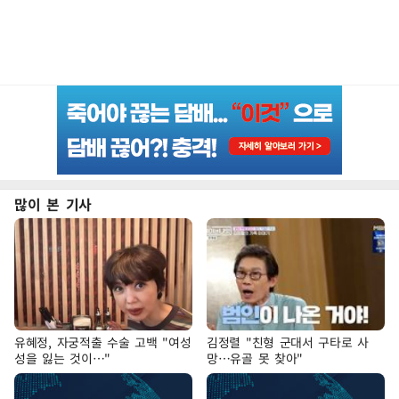
많이 본 기사
유혜정, 자궁적출 수술 고백 "여성
김정렬 "친형 군대서 구타로 사
성을 잃는 것이…"
망…유골 못 찾아"