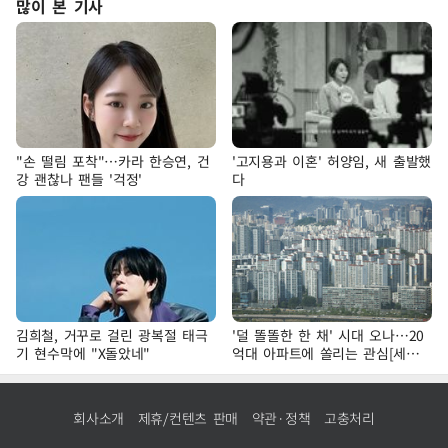
많이 본 기사
"손 떨림 포착"…카라 한승연, 건
'고지용과 이혼' 허양임, 새 출발했
강 괜찮나 팬들 '걱정'
다
김희철, 거꾸로 걸린 광복절 태극
'덜 똘똘한 한 채' 시대 오나…20
기 현수막에 "X돌았네"
억대 아파트에 쏠리는 관심[세제
개편, 그 이후②]
회사소개
제휴/컨텐츠 판매
약관·정책
고충처리