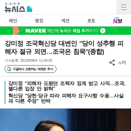
메인
랭킹
섹션
포토
강미정 조국혁신당 대변인 "당이 성추행 피
해자 절규 외면…조국은 침묵"(종합)
기사등록
2025/09/04 11:40:36
가
가
구글에서 선호하는 매체로 추가
강미정 "피해자 도왔던 조력자 징계 받고 사직…조국,
별다른 입장 안 밝혀"
혁신당 "당헌·당규 따라 피해자 요구사항 수용…사실
과 다른 주장" 반박