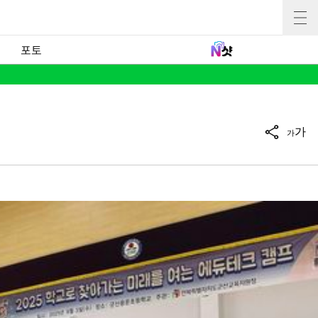
포토
가
가