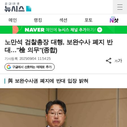
메인
랭킹
섹션
포토
노만석 검찰총장 대행, 보완수사 폐지 반
대…"檢 의무"(종합)
기사등록
2025/09/04 11:54:25
가
가
구글에서 선호하는 매체로 추가
與 보완수사권 폐지에 반대 입장 밝혀