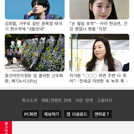
김희철, 거꾸로 걸린 광복절 태극
"손 떨림 포착"…카라 한승연, 건
기 현수막에 "X돌았네"
강 괜찮나 팬들 '걱정'
용산어린이정원 앞 즐비한 근조화
차가원 "○○○ 까면 주변 다 죽
환, 왜?[뉴시스Pic]
어"…전세금 미반환 속 녹취 폭로
파장
회사소개
제휴/컨텐츠 판매
약관·정책
고충처리
PC화면
제보하기
앱 다운로드
맨위로↑
광
COPYRIGHTⓒ
NEWSIS
ALL RIGHTS RESERVED.
고
삭