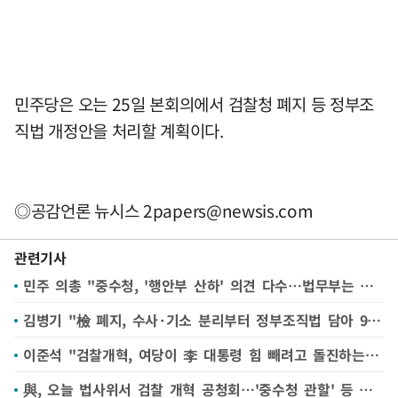
민주당은 오는 25일 본회의에서 검찰청 폐지 등 정부조
직법 개정안을 처리할 계획이다.
◎공감언론 뉴시스
2papers@newsis.com
관련기사
민주 의총 "중수청, '행안부 산하' 의견 다수…법무부는 없어"
김병기 "檢 폐지, 수사·기소 분리부터 정부조직법 담아 9월 내 처리"
이준석 "검찰개혁, 여당이 李 대통령 힘 빼려고 돌진하는 상황"
與, 오늘 법사위서 검찰 개혁 공청회…'중수청 관할' 등 논의