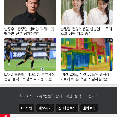
한정수 "황정민 선배만 피해…떳
손떨림 건강이상설 한승연…"목디
떳하면 신분 공개하라"
스크 심해 치료 중"
LAFC 손흥민, 리그스컵 톨루카전
'여긴 20도, 저긴 50도'…열화상
선발 출격…득점포 재가동 도전
카메라로 본 폭염 저감시설 '온도
차'
회사소개
제휴/컨텐츠 판매
약관·정책
고충처리
PC화면
제보하기
앱 다운로드
맨위로↑
광