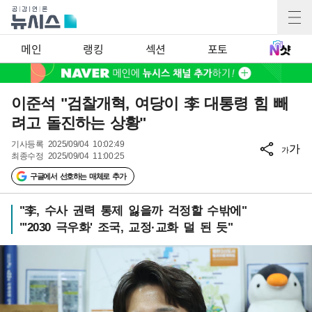
메인
랭킹
섹션
포토
이준석 "검찰개혁, 여당이 李 대통령 힘 빼
려고 돌진하는 상황"
기사등록
2025/09/04 10:02:49
가
가
최종수정
2025/09/04 11:00:25
구글에서 선호하는 매체로 추가
"李, 수사 권력 통제 잃을까 걱정할 수밖에"
"'2030 극우화' 조국, 교정·교화 덜 된 듯"