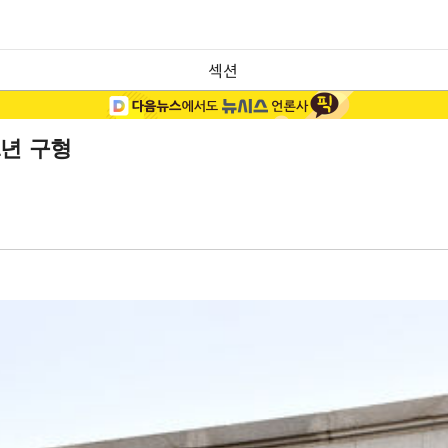
섹션
1년 구형