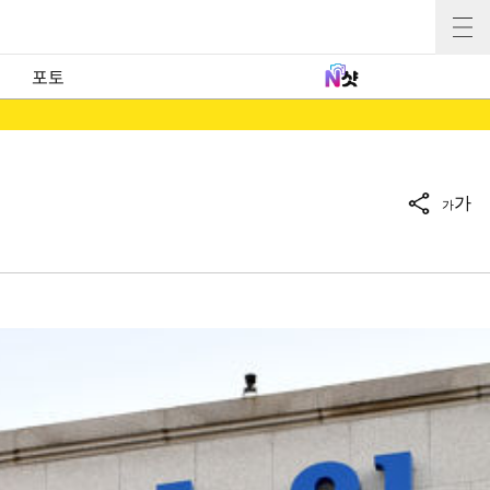
포토
가
가