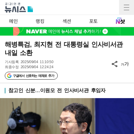
메인
랭킹
섹션
포토
해병특검, 최지현 전 대통령실 인사비서관
내일 소환
기사등록
2025/09/04 11:10:50
가
가
최종수정
2025/09/04 12:24:24
구글에서 선호하는 매체로 추가
참고인 신분…이원모 전 인사비서관 후임자