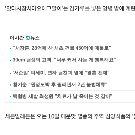
'맛다시참치마요에그말이'는 김가루를 넣은 양념 밥에 계
이시간
핫
뉴스
"서장훈, 28억에 산 서초 건물 450억에 매물로"
'서준맘' 박세미, 연하 남친과 열애 "결혼 전제"
황기순 "원정도박 후 필리핀서 2년 불법체류"
백혈병 재발 최성원 "치료가 날 죽이는 것 같아"
세븐일레븐은 오는 10일 매운맛 열풍의 주역 삼양식품의 '