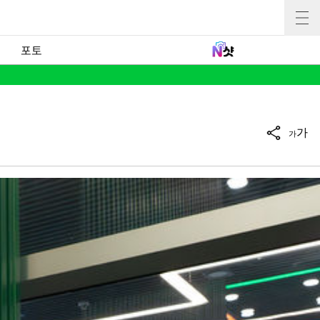
포토
가
가