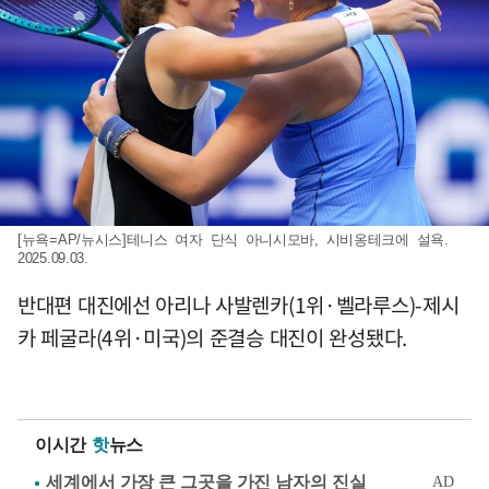
[뉴욕=AP/뉴시스]테니스 여자 단식 아니시모바, 시비옹테크에 설욕.
2025.09.03.
반대편 대진에선 아리나 사발렌카(1위·벨라루스)-제시
카 페굴라(4위·미국)의 준결승 대진이 완성됐다.
이시간
핫
뉴스