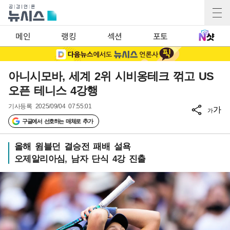
메인
랭킹
섹션
포토
아니시모바, 세계 2위 시비옹테크 꺾고 US
오픈 테니스 4강행
기사등록
2025/09/04 07:55:01
가
가
구글에서 선호하는 매체로 추가
올해 윔블던 결승전 패배 설욕
오제알리아심, 남자 단식 4강 진출