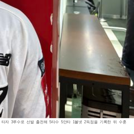
 타자 3루수로 선발 출전해 5타수 5안타 1볼넷 2득점을 기록한 뒤 수훈