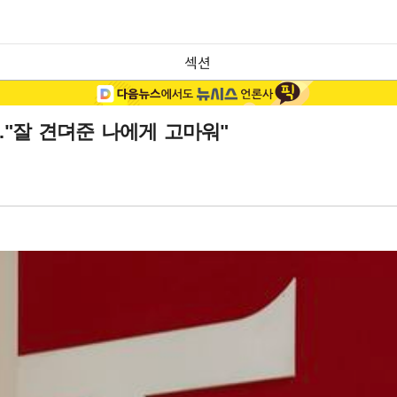
섹션
성…"잘 견뎌준 나에게 고마워"