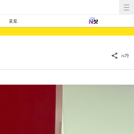
포토
가
가