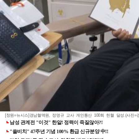
[창원=뉴시스]경남혈액원, 정명규 교사 개인통산 100회 헌혈 달성.(사진