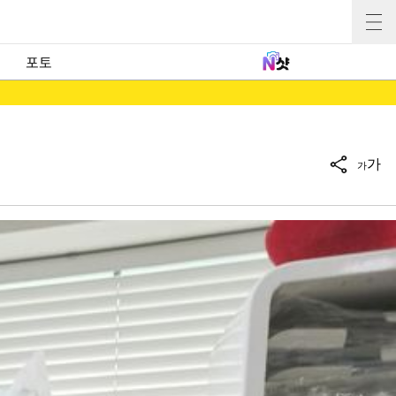
포토
가
가