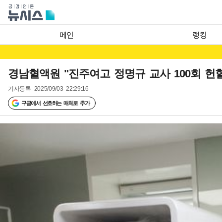
메인
랭킹
경남혈액원 "진주여고 정명규 교사 100회 헌혈
기사등록
2025/09/03 22:29:16
구글에서 선호하는 매체로 추가